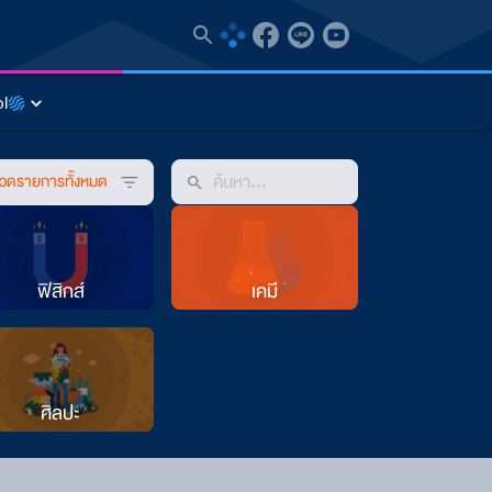
l
วดรายการทั้งหมด
ฟิสิกส์
เคมี
ศิลปะ