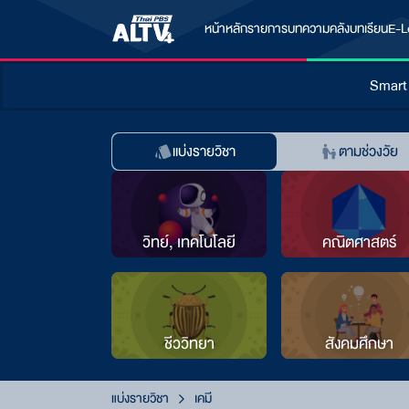
หน้าหลัก
รายการ
บทความ
คลังบทเรียน
E-L
Smart
แบ่งรายวิชา
ตามช่วงวัย
วิทย์, เทคโนโลยี
คณิตศาสตร์
ชีววิทยา
สังคมศึกษา
แบ่งรายวิชา
เคมี