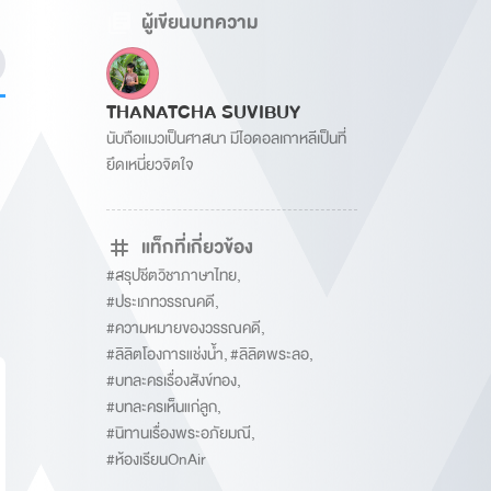
ผู้เขียนบทความ
THANATCHA SUVIBUY
นับถือแมวเป็นศาสนา มีไอดอลเกาหลีเป็นที่
ยึดเหนี่ยวจิตใจ
แท็กที่เกี่ยวข้อง
#สรุปชีตวิชาภาษาไทย
,
#ประเภทวรรณคดี
,
#ความหมายของวรรณคดี
,
#ลิลิตโองการแช่งน้ำ
,
#ลิลิตพระลอ
,
#บทละครเรื่องสังข์ทอง
,
#บทละครเห็นแก่ลูก
,
#นิทานเรื่องพระอภัยมณี
,
#ห้องเรียนOnAir