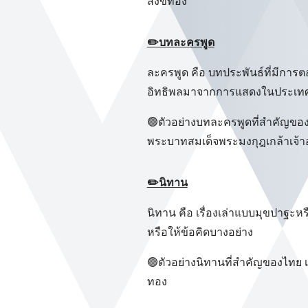
สังข์ทอง
✏️บทละครพูด
ละครพูด คือ บทประพันธ์ที่มีการต
อิทธิพลมาจากการแสดงในประเท
🟢ตัวอย่างบทละครพูดที่สำคัญขอ
พระบาทสมเด็จพระมงกุฎเกล้าเจ้าอ
✏️นิทาน
นิทาน คือ เรื่องเล่าแบบมุขปาฐะหร
หรือให้ข้อคิดบางอย่าง
🟢ตัวอย่างนิทานที่สำคัญของไทย เช
ทอง