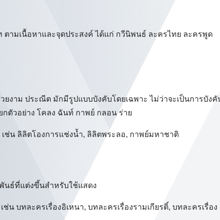
ตามเนื้อหาและจุดประสงค์ ได้แก่ กวีนิพนธ์ ละครไทย ละครพูด
าสวยงาม ประณีต มักมีรูปแบบบังคับโดยเฉพาะ ไม่ว่าจะเป็นการบังคั
 ยกตัวอย่าง โคลง ฉันท์ กาพย์ กลอน ร่าย
เช่น ลิลิตโองการแช่งน้ำ, ลิลิตพระลอ, กาพย์มหาชาติ
นธ์ที่แต่งขึ้นสำหรับใช้แสดง
น บทละครเรื่องอิเหนา, บทละครเรื่องรามเกียรติ์, บทละครเรื่อง