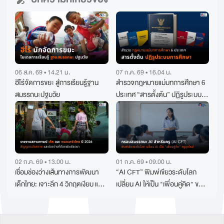
06 ส.ค. 69 • 14.21 น.
07 ก.ค. 69 • 16.04 น.
ฮีโร่จัดการขยะ สู่การเรียนรู้ฐาน
สำรวจกฎหมายแม่บทการศึกษา 6
สมรรถนะปฐมวัย
ประเทศ “สารตั้งต้น” ปฏิรูประบบ
การศึกษา
02 ก.ค. 69 • 13.00 น.
01 ก.ค. 69 • 09.00 น.
เชื่อมช่องว่างเส้นทางการพัฒนา
“AI CFT” พิมพ์เขียวระดับโลก
เด็กไทย: เจาะลึก 4 วิกฤตเงียบ และ
เปลี่ยน AI ให้เป็น "เพื่อนคู่คิด" ของ
ทางออกสู่ “สังคมที่ไม่ผลิตความ
คุณครูยุคใหม่
ทุกข์”