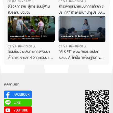
06 ส.ค. 69 • 14.21 น.
07 ก.ค. 69 • 16.04 น.
ฮีโร่จัดการขยะ สู่การเรียนรู้ฐาน
สำรวจกฎหมายแม่บทการศึกษา 6
สมรรถนะปฐมวัย
ประเทศ “สารตั้งต้น” ปฏิรูประบบ
การศึกษา
02 ก.ค. 69 • 13.00 น.
01 ก.ค. 69 • 09.00 น.
เชื่อมช่องว่างเส้นทางการพัฒนา
“AI CFT” พิมพ์เขียวระดับโลก
เด็กไทย: เจาะลึก 4 วิกฤตเงียบ และ
เปลี่ยน AI ให้เป็น "เพื่อนคู่คิด" ของ
ทางออกสู่ “สังคมที่ไม่ผลิตความ
คุณครูยุคใหม่
ทุกข์”
ติดตามเรา