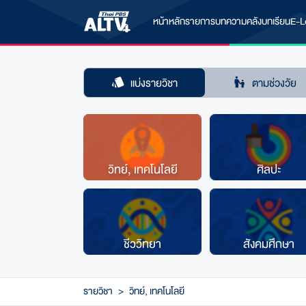
หน้าหลัก
รายการ
บทความ
คลังบทเรียน
E-L
แบ่งรายวิชา
ตามช่วงวัย
วิทย์, เทคโนโลยี
ศิลปะ
ชีววิทยา
สังคมศึกษา
รายวิชา
>
วิทย์, เทคโนโลยี