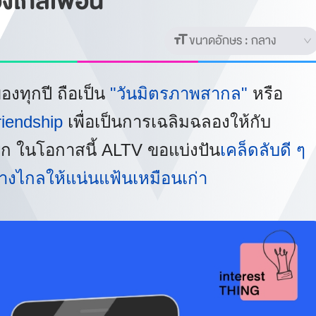
องไกลเพื่อน
ขนาดอักษร :
กลาง
องทุกปี ถือเป็น
"วันมิตรภาพสากล"
หรือ
riendship
เพื่อเป็นการเฉลิมฉลองให้กับ
ลก ในโอกาสนี้ ALTV ขอแบ่งปัน
เคล็ดลับดี ๆ
งไกลให้แน่นแฟ้นเหมือนเก่า