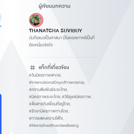
ผู้เขียนบทความ
THANATCHA SUVIBUY
นับถือแมวเป็นศาสนา มีไอดอลเกาหลีเป็นที่
ยึดเหนี่ยวจิตใจ
แท็กที่เกี่ยวข้อง
#วันมิตรภาพสากล
,
#InternationalDayofFriendship
,
#ความสัมพันธ์ระยะไกล
,
#มิตรภาพระยะไกล
,
#วิธีดูแลมิตรภาพ
,
#สื่อสารกับเพื่อนที่อยู่ไกล
,
#รักษามิตรภาพทางไกล
,
#การแสดงความใส่ใจ
,
#Mentalhealthandwellbeing