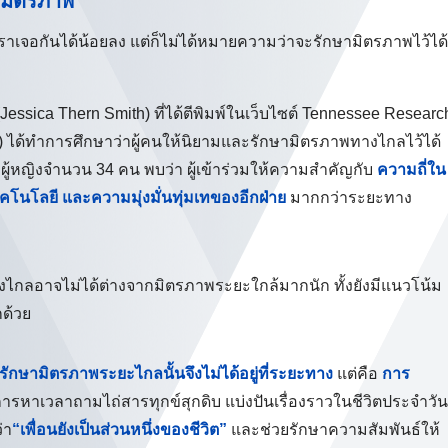
งมิตรภาพ
้เราเจอกันได้น้อยลง แต่ก็ไม่ได้หมายความว่าจะรักษามิตรภาพไว้ได้
Jessica Thern Smith) ที่ได้ตีพิมพ์ในเว็บไซต์ Tennessee Researc
 ได้ทำการศึกษาว่าผู้คนให้นิยามและรักษามิตรภาพทางไกลไว้ได้
ู้หญิงจำนวน 34 คน พบว่า ผู้เข้าร่วมให้ความสำคัญกับ
ความถี่ใน
ทคโนโลยี และความมุ่งมั่นทุ่มเทของอีกฝ่าย
มากกว่าระยะทาง
พทางไกลอาจไม่ได้ต่างจากมิตรภาพระยะใกล้มากนัก ทั้งยังมีแนวโน้ม
กด้วย
กษามิตรภาพระยะไกลนั้นจึงไม่ได้อยู่ที่ระยะทาง
แต่คือ
การ
ารหาเวลาถามไถ่สารทุกข์สุกดิบ แบ่งปันเรื่องราวในชีวิตประจำวัน
่า
“เพื่อนยังเป็นส่วนหนึ่งของชีวิต”
และช่วยรักษาความสัมพันธ์ให้