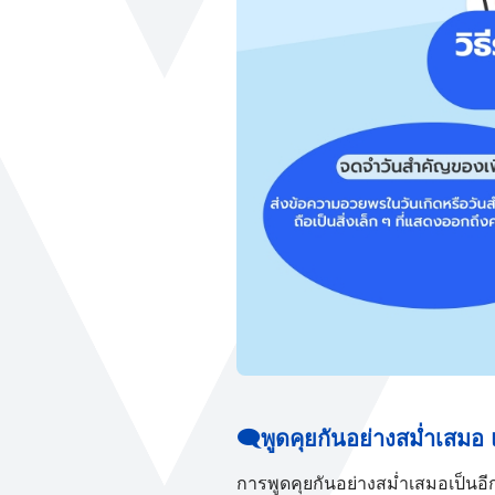
🗨️พูดคุยกันอย่างสม่ำเสมอ แ
การพูดคุยกันอย่างสม่ำเสมอเป็นอีก