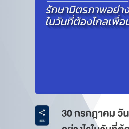
30 กรกฎาคม วั
แชร์