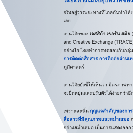
ระยะทางไม่ใช่อุปสรรคขอ
จริงอยู่ว่าระยะทางที่ไกลกันทำให
เลย
งานวิจัยของ
เจสสิก้า เธอร์น สมิธ
(
and Creative Exchange (TRACE)
อย่างไร โดยทำการทดสอบกับกลุ่มผ
การติดต่อสื่อสาร การติดต่อผ่านเ
ภูมิศาสตร์
งานวิจัยยังชี้ให้เห็นว่า มิตรภา
จะยืดหยุ่นและปรับตัวได้ง่ายกว่าอี
เพราะฉะนั้น
กุญแจสำคัญของการรั
สื่อสารที่มีคุณภาพและสม่ำเสมอ
ก
อย่างสม่ำเสมอ เป็นการแสดงออกว