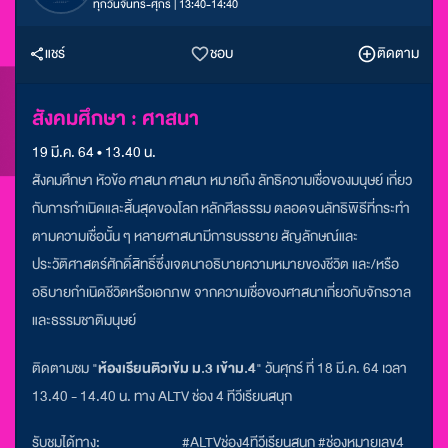
ทุกวันจันทร์-ศุกร์ | 13:40-14:40
แชร์
ชอบ
ติดตาม
สังคมศึกษา : ศาสนา
19 มี.ค. 64 • 13.40 น.
สังคมศึกษา หัวข้อ ศาสนา ศาสนา หมายถึง ลัทธิความเชื่อของมนุษย์ เกี่ยว
กับการกำเนิดและสิ้นสุดของโลก หลักศีลธรรม ตลอดจนลัทธิพิธีที่กระทำ
ตามความเชื่อนั้น ๆ หลายศาสนามีการบรรยาย สัญลักษณ์และ
ประวัติศาสตร์ศักดิ์สิทธิ์ซึ่งเจตนาอธิบายความหมายของชีวิต และ/หรือ
อธิบายกำเนิดชีวิตหรือเอกภพ จากความเชื่อของศาสนาเกี่ยวกับจักรวาล
และธรรมชาติมนุษย์
ติดตามชม "
ห้องเรียนติวเข้ม ม.3 เข้าม.4
" วันศุกร์ ที่ 18 มี.ค. 64 เวลา
13.40 - 14.40 น. ทาง ALTV ช่อง 4 ทีวีเรียนสนุก
รับชมได้ทาง:
#ALTVช่อง4ทีวีเรียนสนุก #ช่องหมายเลข4