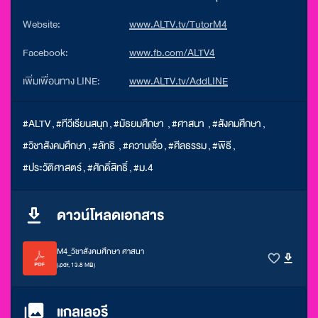
Website:
www.ALTV.tv/TutorM4
Facebook:
www.fb.com/ALTV4
เพิ่มเพื่อนทาง LINE:
www.ALTV.tv/AddLINE
#ALTV
,
#ทีวีเรียนสนุก
,
#มัธยมศึกษา
,
#ศาสนา
,
#สังคมศึกษา
,
#วิชาสังคมศึกษา
,
#ลัทธิ
,
#ความเชื่อ
,
#ศีลธรรม
,
#พิธี
,
#ประวัติศาสตร์
,
#ศักดิ์สิทธิ์
,
#ม.4
ดาวน์โหลดเอกสาร
M4_วิชาสังคมศึกษา ศาสนา
(.pdf, 13.8 MB)
แกลเลอรี