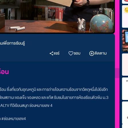
เพื่อการเรียนรู้
แชร์
ชอบ
ติดตาม
้อน
อน ซึ่งเกี่ยวกับอุณหภูมิ และการถ่ายโอนความร้อนจากวัตถุหนึ่งไปยังอีก
ยนแปลงสถานะของแข็ง ของเหลว และแก๊ส รับชมในรายการห้องเรียนติวเข้ม ม.3
 ALTV ทีวีเรียนสนุก ช่องหมายเลข 4
ุก #ช่องหมายเลข4