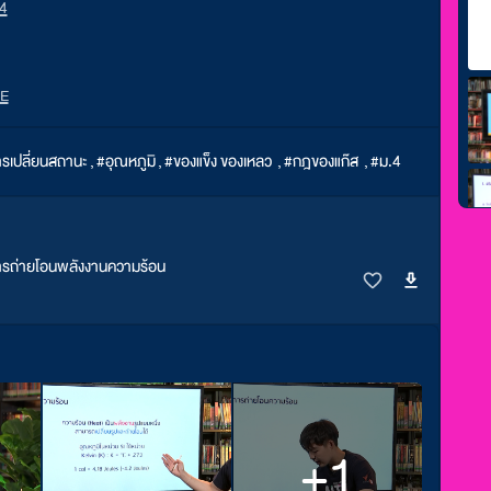
4
NE
รเปลี่ยนสถานะ
,
#อุณหภูมิ
,
#ของแข็ง ของเหลว
,
#กฎของแก๊ส
,
#ม.4
ารถ่ายโอนพลังงานความร้อน
+1