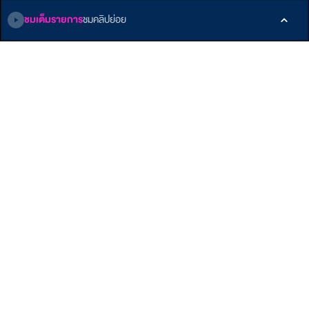
31 ส.ค. 64 • 13.40 น.
ชมเต็มรายการ
ชมคลิปย่อย
ติดตามเรา
หน้าหลัก
E-Learning
เกี่ยวกับ ALTV
รายการ
Podcast
ติดต่อเรา
บทความ
ข้อกำหนดและเงื่อนไข
คลังบทเรียน
นโยบายส่วนบุคคล
Member
รับสิทธิพิเศษมากมาย
สมัครเลย!