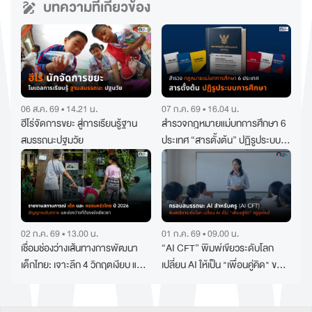
บทความที่เกี่ยวข้อง
06 ส.ค. 69 • 14.21 น.
07 ก.ค. 69 • 16.04 น.
ฮีโร่จัดการขยะ สู่การเรียนรู้ฐาน
สำรวจกฎหมายแม่บทการศึกษา 6
สมรรถนะปฐมวัย
ประเทศ “สารตั้งต้น” ปฏิรูประบบ
การศึกษา
02 ก.ค. 69 • 13.00 น.
01 ก.ค. 69 • 09.00 น.
เชื่อมช่องว่างเส้นทางการพัฒนา
“AI CFT” พิมพ์เขียวระดับโลก
เด็กไทย: เจาะลึก 4 วิกฤตเงียบ และ
เปลี่ยน AI ให้เป็น "เพื่อนคู่คิด" ของ
ทางออกสู่ “สังคมที่ไม่ผลิตความ
คุณครูยุคใหม่
ทุกข์”