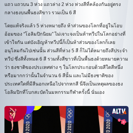
แถว แถวบน 3 ห่วง แถวล่าง 2 ห่วง ห่วงสีที่คล้องกันอยู่ตรง
กลางธงบนพื้นธงสีขาว รวมเป็น 6 สี
โดยแท้จริงแล้ว 5 ห่วงหมายถึง ห้าส่วนของโลกที่อยู่ในโอบ
อ้อมของ “โอลิมปิกนิยม” ไม่เจาะจงเป็นห้าทวีปในโลกอย่างที่
เข้าใจกัน แต่บังเอิญห้าทวีปนี้ก็เป็นห้าส่วนของโลกก็เลย
อนุโลมกันไปเช่นนั้น ส่วนสีที่ห่วง 5 สี ก็ไม่ได้หมายถึงสีประจำ
ทวีป ซึ่งสีทั้งหมด 6 สี รวมทั้งสีขาวที่เป็นพื้นธงด้วยหมายความ
ว่า ธงชาติของประเทศต่าง ๆ ในโลกประกอบด้วยสีใดสีหนึ่ง
หรือมากกว่านั้นในจำนวน 6 สีนั้น และไม่มีธงชาติของ
ประเทศใดที่มีสีนอกเหนือไปจากหกสี นี่จึงเป็นเหตุผลของธง
โอลิมปิกที่โบกสะบัดในมหกรรมกีฬาครั้งนี้ นั่นเอง