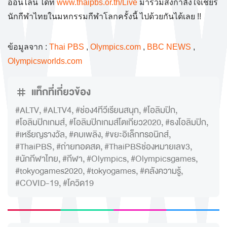
ออนไลน์ ได้ที่
www.thaipbs.or.th/Live
มาร่วมส่งกำลังใจเชียร์
นักกีฬาไทยในมหกรรมกีฬาโลกครั้งนี้ ไปด้วยกันได้เลย !!
ข้อมูลจาก :
Thai PBS
,
Olympics.com
,
BBC NEWS
,
Olympicsworlds.com
แท็กที่เกี่ยวข้อง
#ALTV
,
#ALTV4
,
#ช่อง4ทีวีเรียนสนุก
,
#โอลิมปิก
,
#โอลิมปิกเกมส์
,
#โอลิมปิกเกมส์โตเกียว2020
,
#ธงโอลิมปิก
,
#เหรียญรางวัล
,
#คบเพลิง
,
#ขยะอิเล็กทรอนิกส์
,
#ThaiPBS
,
#ถ่ายทอดสด
,
#ThaiPBSช่องหมายเลข3
,
#นักกีฬาไทย
,
#กีฬา
,
#Olympics
,
#Olympicsgames
,
#tokyogames2020
,
#tokyogames
,
#คลังความรู้
,
#COVID-19
,
#โควิด19