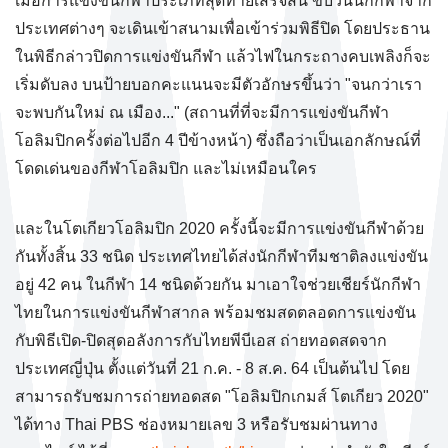
เมื่อการแข่งขันกีฬาประเภทสุดท้ายเสร็จสิ้น ขบวนนักกีฬาจาก
ประเทศต่างๆ จะเดินเข้าสนามเพื่อเข้าร่วมพิธีปิด โดยประธาน
ในพิธีกล่าวปิดการแข่งขันกีฬา แล้วไฟในกระถางคบเพลิงก็จะ
เริ่มดับลง บนป้ายบอกคะแนนจะมีตัวอักษรขึ้นว่า "จนกว่าเรา
จะพบกันใหม่ ณ เมือง..." (สถานที่ที่จะมีการแข่งขันกีฬา
โอลิมปิกครั้งต่อไปอีก 4 ปีข้างหน้า) ซึ่งถือว่าเป็นเอกลักษณ์ที่
โดดเด่นของกีฬาโอลิมปิก และไม่เหมือนใคร
และในโตเกียวโอลิมปิก 2020 ครั้งนี้จะมีการแข่งขันกีฬาด้วย
กันทั้งสิ้น 33 ชนิด ประเทศไทยได้ส่งนักกีฬาทีมชาติลงแข่งขัน
อยู่ 42 คน ในกีฬา 14 ชนิดด้วยกัน มาเอาใจช่วยเชียร์นักกีฬา
ไทยในการแข่งขันกีฬาสากล พร้อมชมสดตลอดการแข่งขัน
กับพิธีเปิด-ปิดสุดอลังการกับไทยพีบีเอส ถ่ายทอดสดจาก
ประเทศญี่ปุ่น ตั้งแต่วันที่ 21 ก.ค. - 8 ส.ค. 64 เป็นต้นไป โดย
สามารถรับชมการถ่ายทอดสด "โอลิมปิกเกมส์ โตเกียว 2020"
ได้ทาง Thai PBS ช่องหมายเลข 3 หรือรับชมผ่านทาง