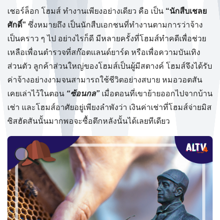
เชอร์ล็อก โฮมส์ ทำงานเพียงอย่างเดียว คือ เป็น
“นักสืบเชลย
ศักดิ์”
ซึ่งหมายถึง เป็นนักสืบเอกชนที่ทำงานตามการว่าจ้าง
เป็นคราว ๆ ไป อย่างไรก็ดี มีหลายครั้งที่โฮมส์ทำคดีเพื่อช่วย
เหลือเพื่อนตำรวจที่สก๊อตแลนด์ยาร์ด หรือเพื่อความบันเทิง
ส่วนตัว ลูกค้าส่วนใหญ่ของโฮมส์เป็นผู้มีสตางค์ โฮมส์จึงได้รับ
ค่าจ้างอย่างงามจนสามารถใช้ชีวิตอย่างสบาย หมอวอตสัน
เคยเล่าไว้ในตอน
“ซ้อนกล”
เมื่อตอนที่เขาย้ายออกไปจากบ้าน
เช่า และโฮมส์อาศัยอยู่เพียงลำพังว่า เงินค่าเช่าที่โฮมส์จ่ายมิส
ซิสฮัดสันนั้นมากพอจะซื้อตึกหลังนั้นได้เลยทีเดียว