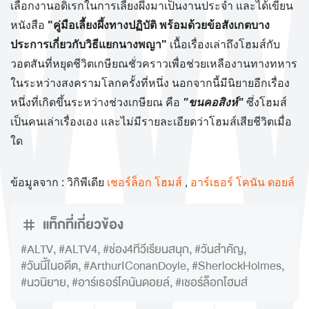
เลือกงานอดิเรกในการเลี้ยงผึ้งมาเป็นงานประจำ และได้เขียน
หนังสือ
"คู่มือเลี้ยงผึ้งทางปฏิบัติ พร้อมด้วยข้อสังเกตบาง
ประการเกี่ยวกับวิธีแยกนางพญา"
เนื้อเรื่องเล่าถึงโฮมส์กับ
วอตสันที่หยุดชีวิตเกษียณชั่วคราวเพื่อช่วยเหลืองานทางทหาร
ในระหว่างสงครามโลกครั้งที่หนึ่ง นอกจากนี้มีนิยายอีกเรื่อง
หนึ่งที่เกิดขึ้นระหว่างช่วงเกษียณ คือ
"ขนคอสิงห์"
ซึ่งโฮมส์
เป็นคนเล่าเรื่องเอง และไม่มีรายละเอียดว่าโฮมส์เสียชีวิตเมื่อ
ใด
ข้อมูลจาก : วิกิพีเดีย
เชอร์ล็อก โฮมส์
,
อาร์เธอร์ โคนัน ดอยล์
แท็กที่เกี่ยวข้อง
#ALTV
,
#ALTV4
,
#ช่อง4ทีวีเรียนสนุก
,
#วันสำคัญ
,
#วันนี้ในอดีต
,
#ArthurIConanDoyle
,
#SherlockHolmes
,
#นวนิยาย
,
#อาร์เธอร์โคนันดอยล์
,
#เชอร์ล็อกโฮมส์