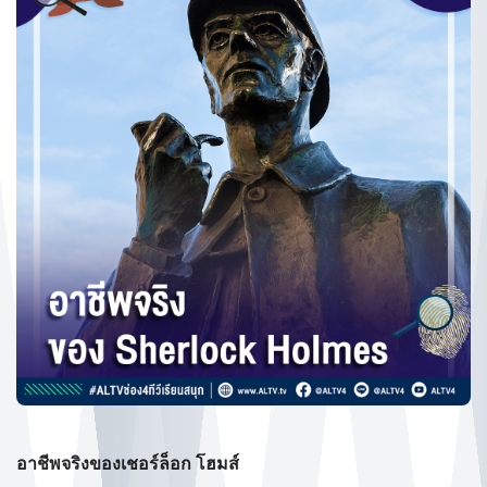
อาชีพจริงของเชอร์ล็อก โฮมส์