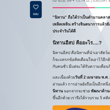
02 เม.ย. 64 • 15.14 น.
|
230,091
V
ชอบ
"นิทาน"
ถือได้ว่าเป็นตำนานคลาส
เพลิดเพลิน​ สร้างจินตนาการ​แล้วยั
ประจําวันได้ดี
นิทานอีสป คืออะไร....?
นิทานอีสป คือนิทานที่นำเอาสัตว
ก็จะแทรกข้อคิดเตือนใจเอาไว้อีกด้ว
กับคนชั่ว มีแต่จะได้รับความเดือน
และเนื่องด้วย
วันที่
2 เมษายน พ.ศ. 
อ่านแล้ว การอ่านยังถือเป็นอีกหนึ่
นิทาน
นอกจากจะช่วย
พัฒนาด้า
ขึ้นอีกด้วย เราจึงได้รวบรวม 5 ค