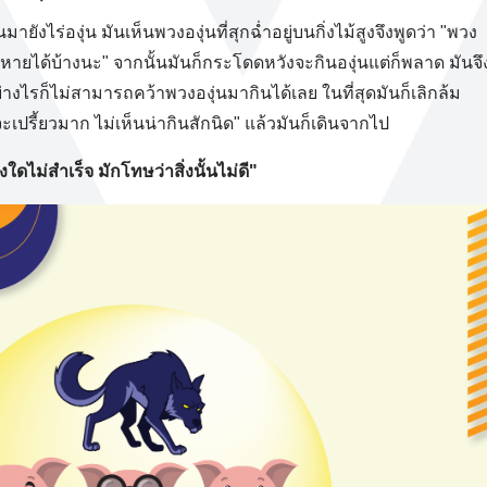
นมายังไร่องุ่น มันเห็นพวงองุ่นที่สุกฉ่ำอยู่บนกิ่งไม้สูงจึงพูดว่า "พวง
หายได้บ้างนะ" จากนั้นมันก็กระโดดหวังจะกินองุ่นแต่ก็พลาด มันจึ
อย่างไรก็ไม่สามารถคว้าพวงองุ่นมากินได้เลย ในที่สุดมันก็เลิกล้ม
จะเปรี้ยวมาก ไม่เห็นน่ากินสักนิด" แล้วมันก็เดินจากไป
สิ่งใดไม่สำเร็จ มักโทษว่าสิ่งนั้นไม่ดี"