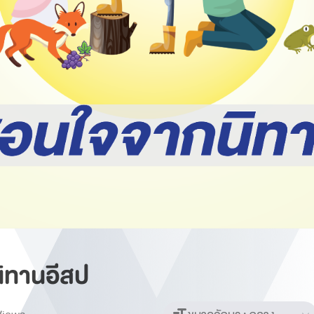
ิทานอีสป