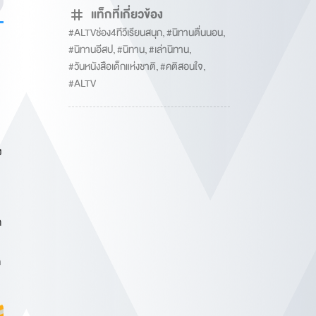
แท็กที่เกี่ยวข้อง
#ALTVช่อง4ทีวีเรียนสนุก
,
#นิทานตื่นนอน
,
#นิทานอีสป
,
#นิทาน
,
#เล่านิทาน
,
#วันหนังสือเด็กแห่งชาติ
,
#คติสอนใจ
,
#ALTV
ง
ก
ก