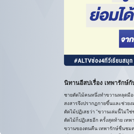
นิทานอีสปเรื่อง เทพารักษ์ก
ชายตัดไม้คนหนึ่งทำขวานหลุดมือตก
สงสารจึงปรากฏกายขึ้นและช่วยงม
ตัดไม้ปฏิเสธว่า "ขวานเล่มนี้ไม่ใ
ตัดไม้ก็ปฏิเสธอีก ครั้งสุดท้าย เท
ขวานของตนคืน เทพารักษ์ชื่นชมค