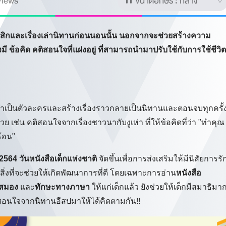
iews
ขนาดอักษร :
กลาง
สิก​และเรื่องเล่านิทานก่อนนอนนั้น นอกจากจะช่วยสร้างความ
งมี ข้อคิด คติสอนใจที่แฝงอยู่ ที่สามารถนำมาปรับใช้กับการใช้ชีวิต
์มาเป็นตัวละครและสร้างเรื่องราวกลายเป็นนิทานและตอนจบทุกครั้
ย เช่น คติสอนใจจากเรื่องชาวนากับงูเห่า ที่ให้ข้อคิดที่ว่า "ทำคุณ
ร้อน"
2564 วันหนังสือเด็กแห่งชาติ
จัดขึ้นเพื่อการส่งเสริมให้มีนิสัยการรั
งสิ่งที่จะช่วยให้เกิดพัฒนาการที่ดี โดยเฉพาะการอ่าน
หนังสือ
นสมอง
และ
ทักษะทางภาษา
ให้แก่เด็กแล้ว ยังช่วยให้เด็กมีสมาธิมา
ติสอนใจจากนิทานอีสปมาให้ได้คิดตามกัน!!