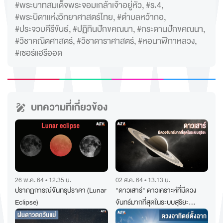
#พระบาทสมเด็จพระจอมเกล้าเจ้าอยู่หัว
,
#ร.4
,
#พระบิดาแห่งวิทยาศาสตร์ไทย
,
#ตำบลหว้ากอ
,
#ประจวบคีรีขันธ์
,
#ปฏิทินปักขคณนา
,
#กระดานปักขคณนา
,
#วิชาคณิตศาสตร์
,
#วิชาดาราศาสตร์
,
#หอนาฬิกาหลวง
,
#เซอร์แฮรีออด
บทความที่เกี่ยวข้อง
26 พ.ค. 64 • 12.35 น.
02 ส.ค. 64 • 13.13 น.
ปรากฏการณ์จันทรุปราคา (Lunar
"ดาวเสาร์" ดาวเคราะห์ที่มีดวง
Eclipse)
จันทร์มากที่สุดในระบบสุริยะ
จักรวาล