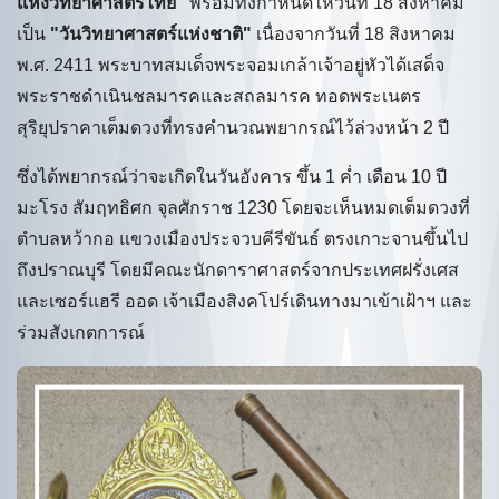
แห่งวิทยาศาสตร์ไทย"
พร้อมทั้งกำหนดให้วันที่ 18 สิงหาคม
เป็น
"วันวิทยาศาสตร์แห่งชาติ"
เนื่องจากวันที่ 18 สิงหาคม
พ.ศ. 2411 พระบาทสมเด็จพระจอมเกล้าเจ้าอยู่หัวได้เสด็จ
พระราชดำเนินชลมารคและสถลมารค ทอดพระเนตร
สุริยุปราคาเต็มดวงที่ทรงคำนวณพยากรณ์ไว้ล่วงหน้า 2 ปี
ซึ่งได้พยากรณ์ว่าจะเกิดในวันอังคาร ขึ้น 1 ค่ำ เดือน 10 ปี
มะโรง สัมฤทธิศก จุลศักราช 1230 โดยจะเห็นหมดเต็มดวงที่
ตำบลหว้ากอ แขวงเมืองประจวบคีรีขันธ์ ตรงเกาะจานขึ้นไป
ถึงปราณบุรี โดยมีคณะนักดาราศาสตร์จากประเทศฝรั่งเศส
และเซอร์แฮรี ออด เจ้าเมืองสิงคโปร์เดินทางมาเข้าเฝ้าฯ และ
ร่วมสังเกตการณ์