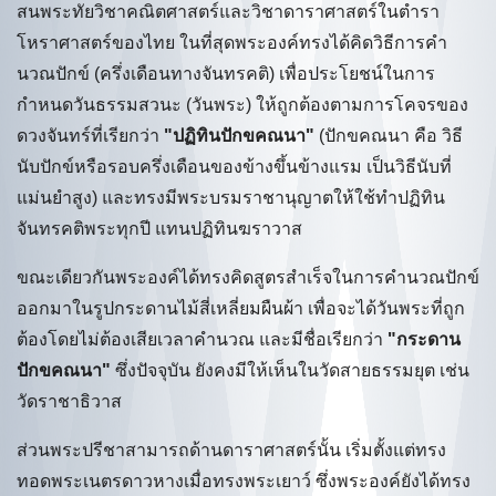
สนพระทัยวิชาคณิตศาสตร์และวิชาดาราศาสตร์ในตำรา
โหราศาสตร์ของไทย ในที่สุดพระองค์ทรงได้คิดวิธีการคำ
นวณปักข์ (ครึ่งเดือนทางจันทรคติ) เพื่อประโยชน์ในการ
กำหนดวันธรรมสวนะ (วันพระ) ให้ถูกต้องตามการโคจรของ
ดวงจันทร์ที่เรียกว่า
"ปฏิทินปักขคณนา"
(ปักขคณนา คือ วิธี
นับปักข์หรือรอบครึ่งเดือนของข้างขึ้นข้างแรม เป็นวิธีนับที่
แม่นยำสูง) และทรงมีพระบรมราชานุญาตให้ใช้ทำปฏิทิน
จันทรคติพระทุกปี แทนปฏิทินฆราวาส
ขณะเดียวกันพระองค์ได้ทรงคิดสูตรสำเร็จในการคำนวณปักข์
ออกมาในรูปกระดานไม้สี่เหลี่ยมผืนผ้า เพื่อจะได้วันพระที่ถูก
ต้องโดยไม่ต้องเสียเวลาคำนวณ และมีชื่อเรียกว่า
"กระดาน
ปักขคณนา"
ซึ่งปัจจุบัน ยังคงมีให้เห็นในวัดสายธรรมยุต เช่น
วัดราชาธิวาส
ส่วนพระปรีชาสามารถด้านดาราศาสตร์นั้น เริ่มตั้งแต่ทรง
ทอดพระเนตรดาวหางเมื่อทรงพระเยาว์ ซึ่งพระองค์ยังได้ทรง