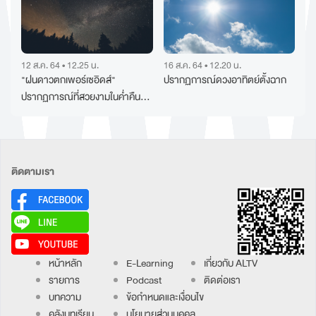
12 ส.ค. 64 • 12.25 น.
16 ส.ค. 64 • 12.20 น.
"ฝนดาวตกเพอร์เซอิดส์"
ปรากฏการณ์ดวงอาทิตย์ตั้งฉาก
ปรากฏการณ์ที่สวยงามในค่ำคืน
"วันแม่"
ติดตามเรา
หน้าหลัก
E-Learning
เกี่ยวกับ ALTV
รายการ
Podcast
ติดต่อเรา
บทความ
ข้อกำหนดและเงื่อนไข
คลังบทเรียน
นโยบายส่วนบุคคล