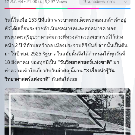
17 ส.ค. 64 • 21.00 น.
|
5,297
Views
ขนาดอักษร :
กลาง
วันนี้ในเมื่อ 153 ปีที่แล้ว พระบาทสมเด็จพระจอมเกล้าเจ้าอยู่
หัวได้เสด็จพระราชดำเนินชลมารคและสถลมารค ทอด
พระเนตรสุริยุปราคาเต็มดวงที่ทรงคำนวณพยากรณ์ไว้ล่วง
หน้า 2 ปี ที่ตำบลหว้ากอ เมืองประจวบคีรีขันธ์ จากนั้นเป็นต้น
มาในปี พ.ศ. 2525 รัฐบาลในสมัยนั้นจึงได้กำหนดให้ทุกวันที่
18 สิงหาคม ของทุกปีเป็น
"วันวิทยาศาสตร์แห่งชาติ"
มา
ทำความเข้าใจเกี่ยวกับวันสำคัญนี้ผ่าน
"3 เรื่องน่ารู้วัน
วิทยาศาสตร์แห่งชาติ"
กันต่อได้เลย