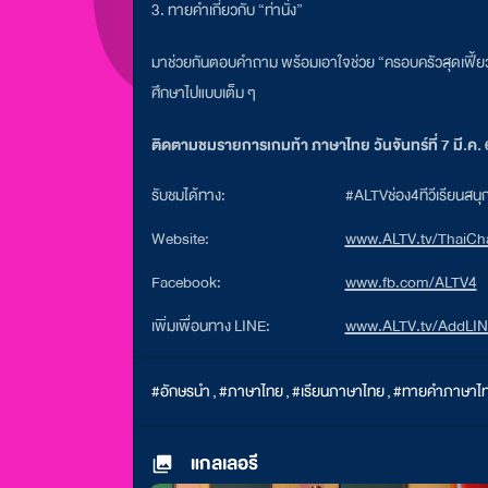
3. ทายคำเกี่ยวกับ “ท่านั่ง”
มาช่วยกันตอบคำถาม พร้อมเอาใจช่วย “ครอบครัวสุดเฟี้ยว”
ศึกษาไปแบบเต็ม ๆ
ติดตามชมรายการเกมท้า ภาษาไทย วันจันทร์ที่ 7 มี.ค. 
รับชมได้ทาง:
#ALTVช่อง4ทีวีเรียนสน
Website:
www.ALTV.tv/ThaiCha
Facebook:
www.fb.com/ALTV4
เพิ่มเพื่อนทาง LINE:
www.ALTV.tv/AddLI
#อักษรนำ
,
#ภาษาไทย
,
#เรียนภาษาไทย
,
#ทายคำภาษาไ
แกลเลอรี