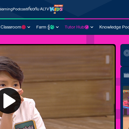
earning
Podcast
เกี่ยวกับ ALTV
 Classroom
Farm รู้
Tutor Hub
Knowledge Poo