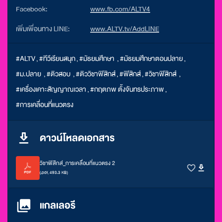
Facebook:
www.fb.com/ALTV4
เพิ่มเพื่อนทาง LINE:
www.ALTV.tv/AddLINE
#ALTV
,
#ทีวีเรียนสนุก
,
#มัธยมศึกษา
,
#มัธยมศึกษาตอนปลาย
,
#ม.ปลาย
,
#ติวสอบ
,
#ติววิชาฟิสิกส์
,
#ฟิสิกส์
,
#วิชาฟิสิกส์
,
#เครื่องเคาะสัญญาณเวลา
,
#กฤตภพ ตั้งจันทรประภาพ
,
#การเคลื่อนที่แนวตรง
ดาวน์โหลดเอกสาร
วิชาฟิสิกส์_การเคลื่อนที่แนวตรง 2
(.pdf, 493.3 KB)
แกลเลอรี