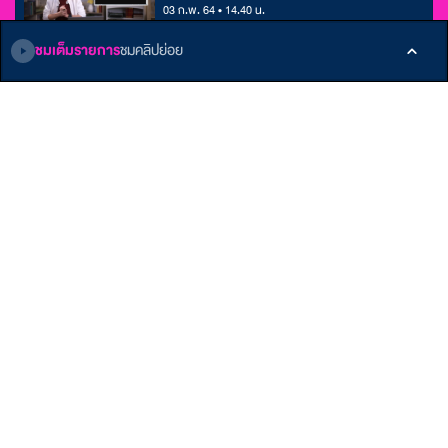
03 ก.พ. 64 • 14.40 น.
ชมเต็มรายการ
ชมคลิปย่อย
ติดตามเรา
หน้าหลัก
E-Learning
เกี่ยวกับ ALTV
รายการ
Podcast
ติดต่อเรา
บทความ
ข้อกำหนดและเงื่อนไข
คลังบทเรียน
นโยบายส่วนบุคคล
Member
รับสิทธิพิเศษมากมาย
สมัครเลย!