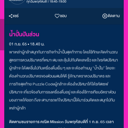
ทุกวันพฤหัสบดี I 18:40-19:00
แชร์
ชอบ
ติดตาม
น้ำปั่นปันส่วน
01 ก.ย. 65 • 18.40 น.
พาเหล่าผู้กล้าสนุกกับภารกิจทําน้ำปั่นสุดท้าทาย โดยใช้ทักษะคิดคํานวณ
สูตรการตวงปริมาตรที่เหมาะสม และลุ้นไปกับคิดเลขเร็ว และไขรหัสปริศนา
ผู้กล้าจะได้สดชื่นไปกับเครื่องดื่มเย็น ๆ และจะต้องทําเมนู “น้ำปั่น” โดยจะ
ต้องคํานวณปริมาตรของส่วนผสมให้ดี รู้จักมาตราตวงปริมาตร และ
ภารกิจสุดท้าย Puzzle Codeผู้กล้าจะต้องไขปริศนาให้ได้รหัสเซฟ
ปริศนาจะเกี่ยวข้องกับการชงเครื่องดื่มอยู่ และต้องใช้การเทียบอัตราส่วน
มองภาพให้ออก ถึงจะสามารถแก้ไขปริศนานี้ได้มาร่วมคิดและสนุกไปกับ
เหล่าผู้กล้า
ติดตามชมรายการ คณิต Mission วันพฤหัสบดีที่ 1 ก.ย. 65 เวลา