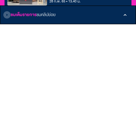
28 ก.พ. 65 • 13.40 น.
ชมเต็มรายการ
ชมคลิปย่อย
PAT 1 ความถนัดทางคณิตศาสตร์ : เมทริกซ์และ
เวกเตอร์
24 ก.พ. 65 • 13.40 น.
ติดตามเรา
หน้าหลัก
E-Learning
เกี่ยวกับ ALTV
รายการ
Podcast
ติดต่อเรา
บทความ
ข้อกำหนดและเงื่อนไข
คลังบทเรียน
นโยบายส่วนบุคคล
Member