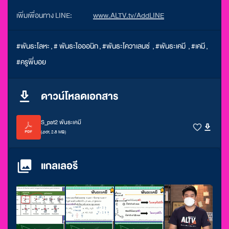
เพิ่มเพื่อนทาง LINE:
www.ALTV.tv/AddLINE
#พันธะโลหะ
,
# พันธะไอออนิก
,
#พันธะโควาเลนซ์
,
#พันธะเคมี
,
#เคมี
,
#ครูพี่บอย
ดาวน์โหลดเอกสาร
S_pat2 พันธะเคมี
(.pdf, 2.8 MB)
แกลเลอรี