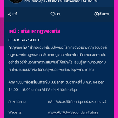
ทุกวันจันทร์-ศุกร์ • 13:40-14:35 l เสาร์-อาทิตย์ l 14:30-15:30
แชร์
ชอบ
ติดตาม
เคมี : แก๊สและกฎของแก๊ส
03 ต.ค. 64 • 14.00 น.
"กฎของแก๊ส"
สำคัญอย่างไร มีปัจจัยอะไรที่เกี่ยวข้องบ้าง กฎของบอยล์
กฎของชาร์ล กฎของเก-ลูซัก และกฎของอาโวกาโดร มีความแตกต่างกัน
อย่างไร วิธีคำนวณหาความสัมพันธ์ได้อย่างไร เรียนรู้และทบทวนความ
เข้าใจผ่านแบบฝึกหัด ไปกับครูพี่บอย พงศกร อดุลพิทยาภรณ์
ติดตามชม
"ห้องเรียนติวเข้ม ม.ปลาย"
วันอาทิตย์ที่ 3 ต.ค.
64 เวลา
14.00 - 15.00 น. ทาง ALTV ช่อง 4 ทีวีเรียนสนุก
รับชมได้ทาง:
#ALTVช่อง4ทีวีเรียนสนุก #ช่องหมายเลข4
Website:
www.ALTV.tv/SecondaryTutors