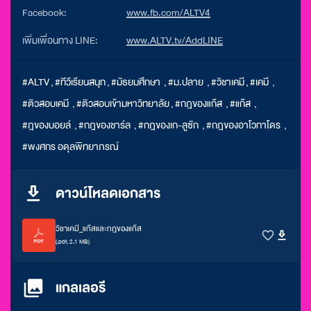
Facebook:
www.fb.com/ALTV4
เพิ่มเพื่อนทาง LINE:
www.ALTV.tv/AddLINE
#ALTV
,
#ทีวีเรียนสนุก
,
#มัธยมศึกษา
,
#ม.ปลาย
,
#วิชาเคมี
,
#เคมี
,
#ติวสอบเคมี
,
#ติวสอบเข้ามหาวิทยาลัย
,
#กฎของแก๊ส
,
#แก๊ส
,
#ฎของบอยล์
,
#กฎของชาร์ล
,
#กฎของเก-ลูซัก
,
#กฎของอาโวกาโดร
,
#พงศกร อดุลพิทยาภรณ์
ดาวน์โหลดเอกสาร
วิชาเคมี_แก๊สและกฎของแก๊ส
(.pdf, 2.1 MB)
แกลเลอรี