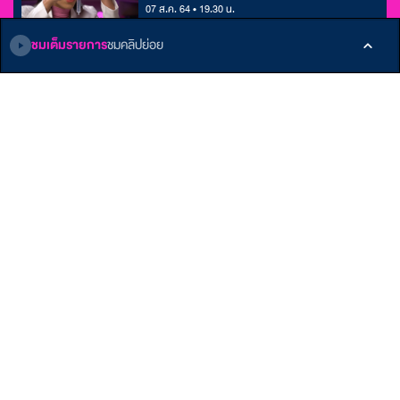
07 ส.ค. 64 • 19.30 น.
ชมเต็มรายการ
ชมคลิปย่อย
ติดตามเรา
หน้าหลัก
E-Learning
เกี่ยวกับ ALTV
รายการ
Podcast
ติดต่อเรา
บทความ
ข้อกำหนดและเงื่อนไข
คลังบทเรียน
นโยบายส่วนบุคคล
Member
รับสิทธิพิเศษมากมาย
สมัครเลย!