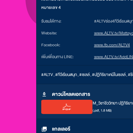
หมายเลข 4
รับชมได้ทาง:
#ALTVช่อง4ทีวีเรียนสน
Website:
www.ALTV.tv/Mattay
Facebook:
www.fb.com/ALTV4
เพิ่มเพื่อนทาง LINE:
www.ALTV.tv/AddLI
#ALTV
,
#ทีวีเรียนสนุก
,
#เซลล์
,
#ปฏิกิริยาเคมีในเซลล์
,
#ช
ดาวน์โหลดเอกสาร
M_วิชาชีววิทยา ปฏิกิริยาเ
(.pdf, 1.8 MB)
แกลเลอรี