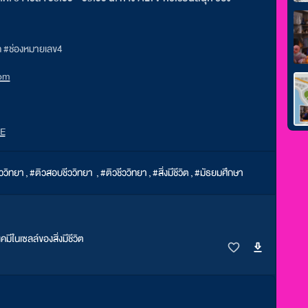
ุก #ช่องหมายเลข4
om
NE
ีววิทยา
,
#ติวสอบชีววิทยา
,
#ติวชีววิทยา
,
#สิ่งมีชีวิต
,
#มัธยมศึกษา
คมีในเซลล์ของสิ่งมีชีวิต