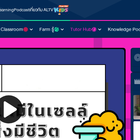
earning
Podcast
เกี่ยวกับ ALTV
 Classroom
Farm รู้
Tutor Hub
Knowledge Poo