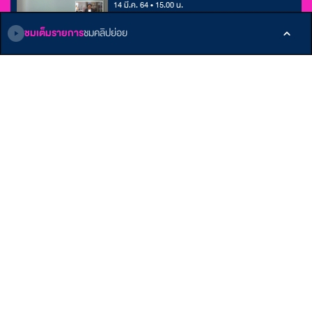
14 มี.ค. 64 • 15.00 น.
ชมเต็มรายการ
ชมคลิปย่อย
ติดตามเรา
หน้าหลัก
E-Learning
เกี่ยวกับ ALTV
รายการ
Podcast
ติดต่อเรา
บทความ
ข้อกำหนดและเงื่อนไข
คลังบทเรียน
นโยบายส่วนบุคคล
Member
รับสิทธิพิเศษมากมาย
สมัครเลย!