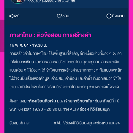
ทุกวันจันทร์-อาทิตย์ • 19:30-20:30
แชร์
ชอบ
ติดตาม
ภาษาไทย : ติวข้อสอบ การสร้างคำ
16 พ.ค. 64 • 19.30 น.
การสร้างคำในภาษาไทย เป็นพื้นฐานที่สำคัญอีกหนึ่งอย่างที่น้อง ๆ จะเอา
ไว้ใช้ในการเรียน และการสอบของวิชาภาษาไทย คุณครูทอมเลยจะมาติว
แบบด่วน ๆ ให้น้อง ๆ ได้เข้าใจในการสร้างคำประเภทต่าง ๆ กันแบบเจาะลึก
ไม่ว่าจะเป็นเรื่องของคำมูล, คำผสม, คำซ้อน และคำซ้ำ ที่บอกเลยว่าเข้าใจ
ง่าย และมีประโยชน์ในการเรียนวิชาภาษาไทยมาก ๆ ห้ามพลาดเด็ดขาด
ติดตามชม
"ห้องเรียนติวเข้ม ม.6 เข้ามหาวิทยาลัย"
วันอาทิตย์ที่ 16
พ.ค.
64 เวลา 19.30 - 20.30 น. ทาง ALTV ช่อง 4 ทีวีเรียนสนุก
รับชมได้ทาง:
#ALTVช่อง4ทีวีเรียนสนุก #ช่องหมายเลข4