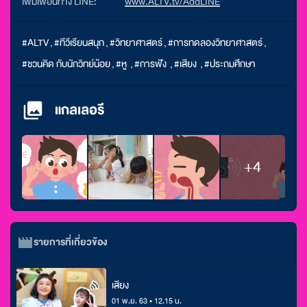
เพิ่มเพื่อนทาง LINE:
www.ALTV.tv/AddLINE
#ALTV
,
#ทีวีเรียนสนุก
,
#วิทยาศาสตร์
,
#การทดลองวิทยาศาสตร์
,
#ชวนคิด กับนักวิทย์น้อย
,
#หู
,
#การฟัง
,
#เสียง
,
#ประถมศึกษา
แกลเลอรี
+4
รายการที่เกี่ยวข้อง
เสียง
01 พ.ย. 63 • 12.15 น.