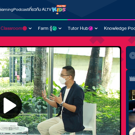
earning
Podcast
เกี่ยวกับ ALTV
 Classroom
Farm รู้
Tutor Hub
Knowledge Poo