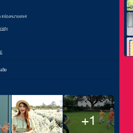
ุก #ช่องหมายเลข4
iety
NE
งวัย
+1