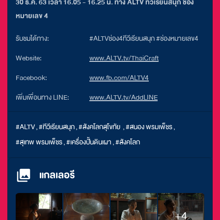
30 ธ.ค. 63 เวลา 16.05 - 16.25 น. ทาง ALTV ทีวีเรียนสนุก ช่อง
หมายเลข 4
รับชมได้ทาง:
#ALTVช่อง4ทีวีเรียนสนุก #ช่องหมายเลข4
Website:
www.ALTV.tv/ThaiCraft
Facebook:
www.fb.com/ALTV4
เพิ่มเพื่อนทาง LINE:
www.ALTV.tv/AddLINE
#ALTV
,
#ทีวีเรียนสนุก
,
#สังคโลกสุโขทัย
,
#สนอง พรมเพ็ชร
,
#สุเทพ พรมเพ็ชร
,
#เครื่องปั้นดินเผา
,
#สังคโลก
แกลเลอรี
+4