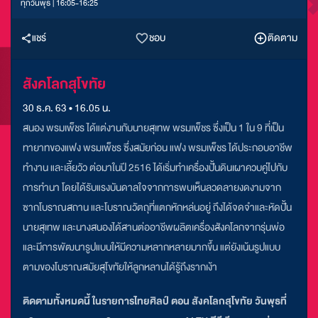
ทุกวันพุธ | 16:05-16:25
แชร์
ชอบ
ติดตาม
สังคโลกสุโขทัย
30 ธ.ค. 63 • 16.05 น.
สนอง พรมเพ็ชร ได้แต่งานกับนายสุเทพ พรมเพ็ชร ซึ่งเป็น 1 ใน 9 ที่เป็น
ทายาทของแฟง พรมเพ็ชร ซึ่งสมัยก่อน แฟง พรมเพ็ชร ได้ประกอบอาชีพ
ทำงาน และเลี้ยวัว ต่อมาในปี 2516 ได้เริ่มทำเครื่องปั้นดินเผาควบคู่ไปกับ
การทำนา โดยได้รับแรงบันดาลใจจากการพบเห็นลวดลายงดงามจาก
ซากโบราณสถาน และโบราณวัตถุที่แตกหักหล่นอยู่ ถึงได้จดจำและหัดปั้น
นายสุเทพ และนางสนองได้สานต่ออาชีพผลิตเครื่องสังคโลกจากรุ่นพ่อ
และมีการพัฒนารูปแบบให้มีความหลากหลายมากขึ้น แต่ยังเน้นรูปแบบ
ตามของโบราณสมัยสุโขทัยให้ลูกหลานได้รู้ถึงรากเง้า
ติดตามทั้งหมดนี้ ในรายการไทยศิลป์ ตอน สังคโลกสุโขทัย
วันพุธที่