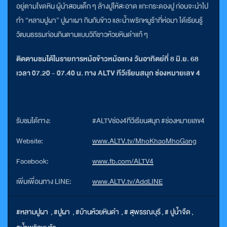
อยู่ตามโขดหิน ผู้นำสอนเด็ก ๆ ล้างปูให้สะอาด แกะกระดองปู ก่อนจะนำไป
ทำ “หลามปูผา” ปูผาเผา กินกับข้าว และน้ำพริกหมูร้าที่ห่อมา ได้เรียนรู้
วัฒนธรรมก่อนกินตามแบบวิถีชาวห้วยหินดำแท้ ๆ
ติดตามชมได้ในรายการหม้อข้าวหม้อแกง วันอาทิตย์ที่ 8 มิ.ย. 68
เวลา 07.20 - 07.40 น. ทาง ALTV ทีวีเรียนสนุก ช่องหมายเลข 4
รับชมได้ทาง:
#ALTVช่อง4ทีวีเรียนสนุก #ช่องหมายเลข4
Website:
www.ALTV.tv/MhoKhaoMhoGang
Facebook:
www.fb.com/ALTV4
เพิ่มเพื่อนทาง LINE:
www.ALTV.tv/AddLINE
#หลามปูผา
,
#ปูผา
,
#บ้านห้วยหินดำ
,
# สุพรรณบุรี
,
# ปูน้ำจืด
,