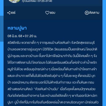
ทุกวันอาทิตย์ I 07:20-07:40
แชร์
ชอบ
ติดตาม
หลามปูผา
08 มิ.ย. 68 • 07.20 น.
สวัสดีครับ พวกเราเด็ก ๆ จากชุมชนบ้านห้วยหินดำ จังหวัดสุพรรณบุรี
บ้านของพวกเราอยู่บนภูเขา มีวิถีชีวิต วัฒนธรรมเป็นเอกลักษณ์ โดยปกติ
ผู้นำชุมชน และชาวบ้านจะขึ้นเขาไปหาพืชผักมาทำกิน วันนี้พิเศษเด็ก ๆ จึง
ได้โอกาสติดตามไป โดยก่อนจะไปต้องเตรียมเสบียงทั้งห่อข้าว ตำน้ำพริก
หมูร้าไปด้วย เตรียมอุปกรณ์ต่าง ๆ เมื่อพร้อมก็เดินทางเข้าป่าโดยทางเข้า
แสนจะลำบาก แต่ก็เต็มไปด้วยพืชพันธุ์ต่าง ๆ ทั้งใบชะพลู เห็ดขอนไม้ บุก
ป่า ยอดผักหนาม ตัดกระบอกไม้ไผ่สำหรับทำภาชนะ แวะเก็บหินตะกอน
สร้างสรรค์งานศิลปะ “ห้วยหินดำบ้านฉัน” เมื่อถึงจุดตั้งแคมป์ทุกคนช่วย
กันก่อไฟเตรียมทำอาหาร ในระหว่างรอไฟติดเด็ก ๆ พากันออกไปหาปลา
ปูผา ปูน้ำจืดที่มีมากในท้องถิ่นหรือแหล่งน้ำสะอาดบริเวณภูเขา มักซ่อนตัว