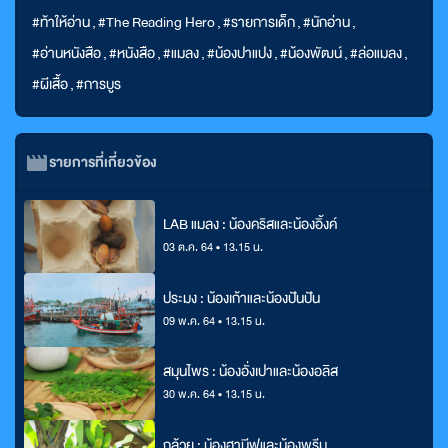
#ท้าให้อ่าน
,
#The Reading Hero
,
#รายการเด็ก
,
#นักอ่าน
,
#อ่านหนังสือ
,
#หนังสือ
,
#แมลง
,
#น้องปาแปง
,
#น้องพัฒน์
,
#ล่อแมลง
,
#ผีเสื้อ
,
#การบูร
รายการที่เกี่ยวข้อง
LAB แมลง : น้องคริสและน้องอิ้งค์
03 ต.ค. 64 • 13.15 น.
ประมง : น้องเก้าและน้องปันปัน
09 พ.ค. 64 • 13.15 น.
สมุนไพร : น้องอั่งเปาและน้องอลิส
30 พ.ค. 64 • 13.15 น.
กล้วย : น้องฮานีฟและน้องพรีม