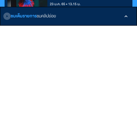
23 ม.ค. 65 • 13.15 น.
ชมเต็มรายการ
ชมคลิปย่อย
ติดตามเรา
หน้าหลัก
E-Learning
เกี่ยวกับ ALTV
รายการ
Podcast
ติดต่อเรา
บทความ
ข้อกำหนดและเงื่อนไข
คลังบทเรียน
นโยบายส่วนบุคคล
Member
รับสิทธิพิเศษมากมาย
สมัครเลย!