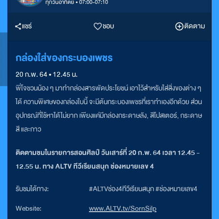
ทุกวันอาทิตย์ • 07:00-07:10
แชร์
ชอบ
ติดตาม
​กล่องใส่ของกระบองเพชร
20 ก.พ. 64 • 12.45 น.
พี่โจชวนน้อง ๆ มาทำกล่องสารพัดประโยชน์ เอาไว้สำหรับใส่สิ่งของต่าง ๆ
ได้ ความพิเศษของกล่องใบนี้ จะมีต้นกระบองเพชรที่เราทำเองอีกด้วย ส่วน
อุปกรณ์ที่ใช้หาได้ไม่ยาก เพียงแค่มีกล่องกระดาษลัง, สีโปสเตอร์, กระดาษ
สี และกาว
ติดตามชมในรายการสอนศิลป์ วันเสาร์ที่ 20 ก.พ. 64 เวลา 12.45 -
12.55 น. ทาง ALTV ทีวีเรียนสนุก ช่องหมายเลข 4
รับชมได้ทาง:
#ALTVช่อง4ทีวีเรียนสนุก #ช่องหมายเลข4
Website:
www.ALTV.tv/SornSilp