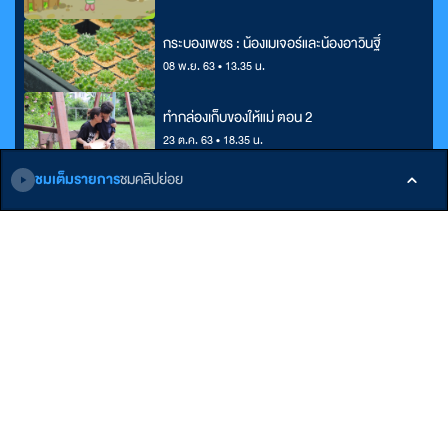
กระบองเพชร : น้องเมเจอร์และน้องอาวินฐิ์
08 พ.ย. 63 • 13.35 น.
ทำกล่องเก็บของให้แม่ ตอน 2
23 ต.ค. 63 • 18.35 น.
ชมเต็มรายการ
ชมคลิปย่อย
ติดตามเรา
หน้าหลัก
E-Learning
เกี่ยวกับ ALTV
รายการ
Podcast
ติดต่อเรา
บทความ
ข้อกำหนดและเงื่อนไข
คลังบทเรียน
นโยบายส่วนบุคคล