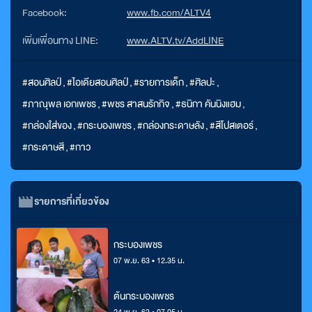
Facebook:
www.fb.com/ALTV4
เพิ่มเพื่อนทาง LINE:
www.ALTV.tv/AddLINE
#สอนศิลป์
,
#ไอเดียสอนศิลป์
,
#รายการเด็ก
,
#ศิลปะ
,
#ภาณุพล เอกเพชร
,
#พชร สาสนรักกิจ
,
#ธนิกา คันนิงแฮม
,
#กล่องใส่ของ
,
#กระบองเพชร
,
#กล่องกระดาษลัง
,
#สีโปสเตอร์
,
#กระดาษสี
,
#กาว
รายการที่เกี่ยวข้อง
กระบองเพชร
07 พ.ย. 63 • 12.35 น.
ต้นกระบองเพชร
24 พ.ย. 63 • 07.05 น.