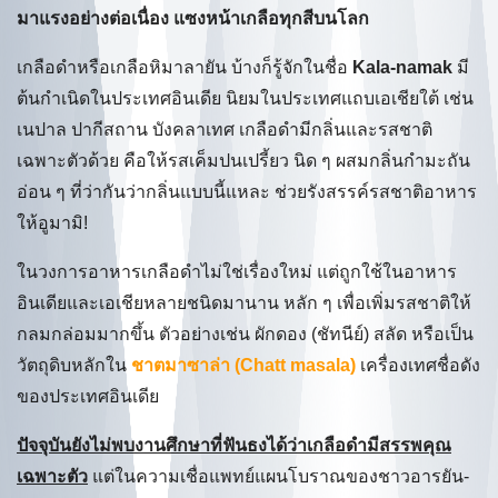
มาแรงอย่างต่อเนื่อง แซงหน้าเกลือทุกสีบนโลก
เกลือดำหรือเกลือหิมาลายัน บ้างก็รู้จักในชื่อ
Kala-namak
มี
ต้นกำเนิดในประเทศอินเดีย นิยมในประเทศแถบเอเชียใต้ เช่น
เนปาล ปากีสถาน บังคลาเทศ เกลือดำมีกลิ่นและรสชาติ
เฉพาะตัวด้วย คือให้รสเค็มปนเปรี้ยว นิด ๆ ผสมกลิ่นกำมะถัน
อ่อน ๆ ที่ว่ากันว่ากลิ่นแบบนี้แหละ ช่วยรังสรรค์รสชาติอาหาร
ให้อูมามิ!
ในวงการอาหารเกลือดำไม่ใช่เรื่องใหม่ แต่ถูกใช้ในอาหาร
อินเดียและเอเชียหลายชนิดมานาน หลัก ๆ เพื่อเพิ่มรสชาติให้
กลมกล่อมมากขึ้น ตัวอย่างเช่น ผักดอง (ชัทนีย์) สลัด หรือเป็น
วัตถุดิบหลักใน
ชาตมาซาล่า (Chatt masala)
เครื่องเทศชื่อดัง
ของประเทศอินเดีย
ปัจจุบันยังไม่พบงานศึกษาที่ฟันธงได้ว่าเกลือดำมีสรรพคุณ
เฉพาะตัว
แต่ในความเชื่อแพทย์แผนโบราณของชาวอารยัน-