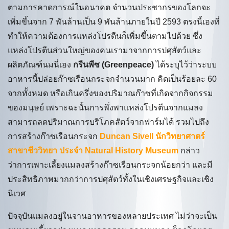
ตามการคาดการณ์ในอนาคต จำนวนประชากรของโลกจะ
เพิ่มขึ้นจาก 7 พันล้านเป็น 9 พันล้านภายในปี 2593 ตรงนี้เองที่
ทำให้ความต้องการแหล่งโปรตีนก็เพิ่มขึ้นตามไปด้วย ซึ่ง
แหล่งโปรตีนส่วนใหญ่ของคนเรามาจากการปศุสัตว์และ
ผลิตภัณฑ์นมนี่เอง
กรีนพีซ (Greenpeace)
ได้ระบุไว้ว่าระบบ
อาหารนี้ปล่อยก๊าซเรือนกระจกจำนวนมาก คิดเป็นร้อยละ 60
จากทั้งหมด หรือเกินครึ่งของปริมาณก๊าซที่เกิดจากกิจกรรม
ของมนุษย์ เพราะฉะนั้นการพึ่งพาแหล่งโปรตีนจากแมลง
สามารถลดปริมาณการบริโภคสัตว์จากฟาร์มได้ รวมไปถึง
การสร้างก๊าซเรือนกระจก
Duncan Sivell นักวิทยาศาตร์
สาขาชีววิทยา ประจำ Natural History Museum
กล่าว
ว่าการเพาะเลี้ยงแมลงสร้างก๊าซเรือนกระจกน้อยกว่า และมี
ประสิทธิภาพมากกว่าการปศุสัตว์ทั้งในเชิงเศรษฐกิจและเชิง
นิเวศ
ปัจจุบันแมลงอยู่ในจานอาหารของหลายประเทศ ไม่ว่าจะเป็น