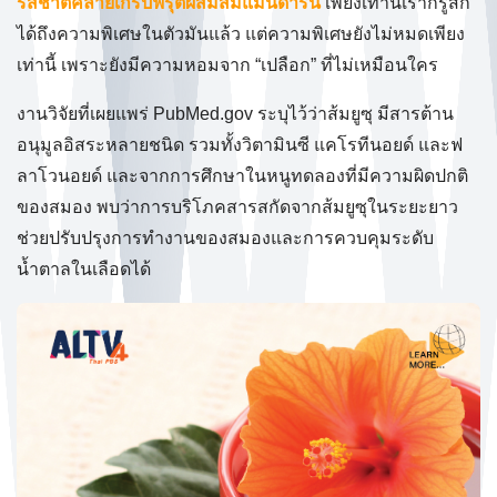
รสชาติคล้ายเกรปฟรุตผสมส้มแมนดาริน
เพียงเท่านี้เราก็รู้สึก
ได้ถึงความพิเศษในตัวมันแล้ว แต่ความพิเศษยังไม่หมดเพียง
เท่านี้ เพราะยังมีความหอมจาก “เปลือก” ที่ไม่เหมือนใคร
งานวิจัยที่เผยแพร่ PubMed.gov ระบุไว้ว่าส้มยูซุ มีสารต้าน
อนุมูลอิสระหลายชนิด รวมทั้งวิตามินซี แคโรทีนอยด์ และฟ
ลาโวนอยด์ และจากการศึกษาในหนูทดลองที่มีความผิดปกติ
ของสมอง พบว่าการบริโภคสารสกัดจากส้มยูซุในระยะยาว
ช่วยปรับปรุงการทำงานของสมองและการควบคุมระดับ
น้ำตาลในเลือดได้