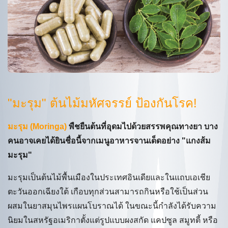
"มะรุม" ต้นไม้มหัศจรรย์ ป้องกันโรค!
มะรุม (Moringa)
พืชยืนต้นที่อุดมไปด้วยสรรพคุณทางยา บาง
คนอาจเคยได้ยินชื่อนี้จากเมนูอาหารจานเด็ดอย่าง "แกงส้ม
มะรุม"
มะรุมเป็นต้นไม้พื้นเมืองในประเทศอินเดียและในแถบเอเชีย
ตะวันออกเฉียงใต้ เกือบทุกส่วนสามารถกินหรือใช้เป็นส่วน
ผสมในยาสมุนไพรแผนโบราณได้ ในขณะนี้กำลังได้รับความ
นิยมในสหรัฐอเมริกาตั้งแต่รูปแบบผงสกัด แคปซูล สมูทตี้ หรือ