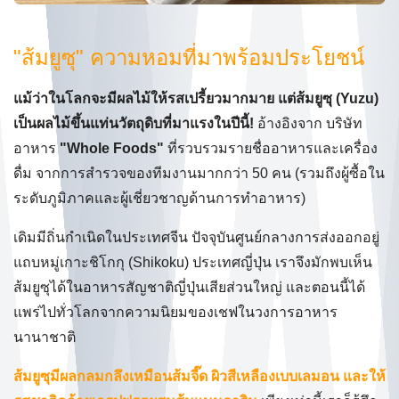
"ส้มยูซุ" ความหอมที่มาพร้อมประโยชน์
แม้ว่าในโลกจะมีผลไม้ให้รสเปรี้ยวมากมาย แต่ส้มยูซุ (Yuzu)
เป็นผลไม้ขึ้นแท่นวัตถุดิบที่มาแรงในปีนี้!
อ้างอิงจาก บริษัท
อาหาร
"Whole Foods"
ที่รวบรวมรายชื่ออาหารและเครื่อง
ดื่ม จากการสำรวจของทีมงานมากกว่า 50 คน (รวมถึงผู้ซื้อใน
ระดับภูมิภาคและผู้เชี่ยวชาญด้านการทำอาหาร)
เดิมมีถิ่นกำเนิดในประเทศจีน ปัจจุบันศูนย์กลางการส่งออกอยู่
แถบหมู่เกาะชิโกกุ (Shikoku) ประเทศญี่ปุ่น เราจึงมักพบเห็น
ส้มยูซุได้ในอาหารสัญชาติญี่ปุ่นเสียส่วนใหญ่ และตอนนี้ได้
แพร่ไปทั่วโลกจากความนิยมของเชฟในวงการอาหาร
นานาชาติ
ส้มยูซุมีผลกลมกลึงเหมือนส้มจี๊ด ผิวสีเหลืองเบบเลมอน และให้