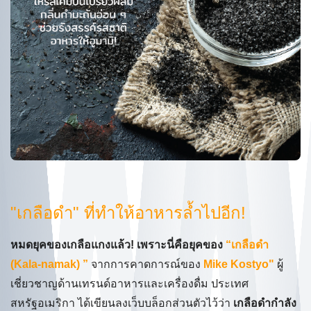
"เกลือดำ" ที่ทำให้อาหารล้ำไปอีก!
หมดยุคของเกลือแกงแล้ว! เพราะนี่คือยุคของ
“เกลือดำ
(Kala-namak) ”
จากการคาดการณ์ของ
Mike Kostyo"
ผู้
เชี่ยวชาญด้านเทรนด์อาหารและเครื่องดื่ม ประเทศ
สหรัฐอเมริกา ได้เขียนลงเว็บบล็อกส่วนตัวไว้ว่า
เกลือดำกำลัง