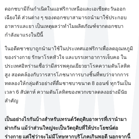
ดอกชบามีถิ่นกำเนิดในแอฟริกาเหนือและเอเชียตะวันออก
เฉียงใต้ ส่วนต่าง ๆ ของดอกชบาสามารถนำมาใช้ประกอบ
อาหารและยา เป็นเหตุผลว่าทำไมผลิตภัณฑ์จากดอกชบา
กำลังมาแรงในปีนี้
ในอดีตชาชบาถูกนำมาใช้ในประเทศแอฟริกาเพื่อลดอุณหภูมิ
ของร่างกาย รักษาโรคหัวใจ และบรรเทาอาการเจ็บคอ ใน
ประเทศอิหร่านเชื่อว่ามีสรรพคุณเยียวยาโรคความดันโลหิต
สูง สอดคล้องกับวารสารโภชนาการบางชิ้นที่พบว่าจากการ
ทดลองให้กลุ่มตัวอย่างที่ดื่มชาชบาขนาด 8 ออนซ์ ทุกวันเป็น
เวลา 6 สัปดาห์ ความดันโลหิตของพวกเขาลดลงอย่างมีนัย
สำคัญ
เป็นอย่างไรกันบ้างสำหรับเทรนด์วัตถุดิบอาหารที่เรานำมา
ฝากกัน แม้ว่าส่วนใหญ่จะเป็นวัตถุดิบที่ให้ประโยชน์ต่อ
ร่างกาย แต่ใช่ว่าจะไม่มีโทษหากบริโภคเกินพอดี นอกจากนี้