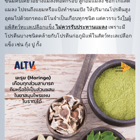
ขนมคบเคี้ยวอย่างแมลงทอดกรอบ ลูกอมแมลง ช็อกโกแลต
แมลง ไปจนถึงแยมหรือแป้งทำขนมปัง ให้ปริมาณโปรตีนสูง
อุดมไปด้วยกรดอะมิโนจำเป็นเกือบทุกชนิด แต่ควรระวัง
ในผู้
แพ้สัตว์ทะเลเปลือกแข็ง
ไม่ควรรับประทานแมลง
เพราะมี
โปรตีนบางชนิดคล้ายกับโปรตีนก่อภูมิแพ้ในสัตว์ทะเลเปลือก
แข็ง เช่น กุ้ง ปู กั้ง