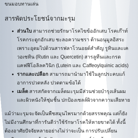
ขนมอบทานเล่น
สารพัดประโยชน์จากมะรุม
ส่วนใบ
สามารถช่วยรักษาโรคไขข้ออักเสบ โรคเก๊าท์
โรคกระดูกอักเสบ ชะลอความชรา ต้านอนุมูลอิสระ
เพราะอุดมไปด้วนสารฟลาโวนอยด์สำคัญ รูทินและเค
วอเซทิน (Rutin และ Quercetin) สารลูทีนและกรด
แคฟฟีโอลิลควินิก (Lutein และ Caffeoylquinic acids)
รากและเปลือก
สามารถมานำมาใช้ในลูกประคบแก้
อาการปวดหลัง ปวดตามข้อได้
เมล็ด
สารสกัดจากเมล็ดมะรุมมีส่วนช่วยบำรุงเส้นผม
และผิวหนังให้ชุ่มชิ้น
ปกป้องเซลล์ผิวจากความเสียหาย
แม้ว่ามะรุมจะจัดเป็นพืชสมุนไพรมากด้วยสรรพคุณ แต่ก็ยัง
ไม่มีงานศึกษาที่การันตีว่าใช้รักษาโรคให้หายขาดได้ ทั้งนี้
ต้องอาศัยปัจจัยหลายอย่างไม่ว่าจะเป็น การปรับเปลี่ยน