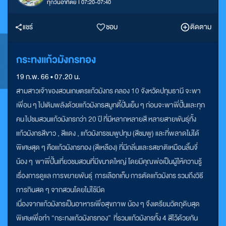
ทุกวันอาทิตย์ I 07:20-07:40
แชร์
ชอบ
ติดตาม
กระทงแก้วมังกรทอง
19 ก.พ. 66 • 07.20 น.
สามสาวเจ้าของสวนเกษตรแก้วมังกร คลอง 10 จังหวัดปทุมธานี จะพา
เพื่อน ๆ ไปเติมพลังด้วยแก้วมังกรสมูทตี้ปั่นเย็น ๆ ก่อนจะพาพี่ปั้นและทุก
คน ไปชมสวนแก้วมังกรกว่า 20 ปี ที่มีหลากหลายสี หลายสายพันธุ์ทั้ง
แก้วมังกรสีขาว , สีแดง , แก้วมังกรชมพูปทุม (สีชมพู) และที่พลาดไม่ได้
พิเศษสุด ๆ คือแก้วมังกรทอง (สีเหลือง) ที่มีกลิ่นและรสชาติเหมือนลิ้นจี่
น้อง ๆ พาพี่ปั้นเที่ยวชมสวนที่มีขนาดใหญ่ โดยมีคุณพ่อเป็นผู้ให้ความรู้
เรื่องการดูแล การขยายพันธุ์ การเลือกเก็บ การตัดแก้วมังกร รวมถึงวิธี
การกินสด ๆ จากสวนโดยไม่ใช้มีด
เนื่องจากแก้วมังกรเป็นอาหารเพื่อสุขภาพ น้อง ๆ จึงเตรียมวัตถุดิบสุด
พิเศษเพื่อทำ “กระทงแก้วมังกรทอง” ที่รวมแก้วมังกรทั้ง 4 สีไว้ด้วยกัน