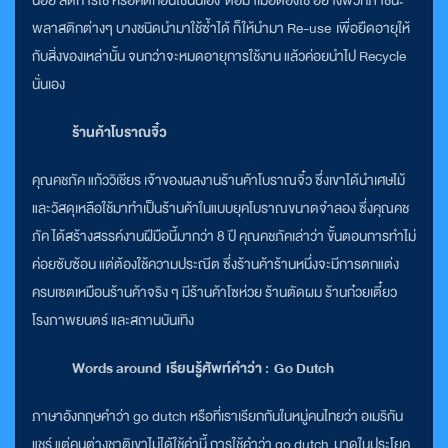
น้อย ลดการใช้ หรือคิดก่อนใช้นั่นเอง ต่อมาเมื่อต้องใช้ อย่างพวกภาชนะ
พลาสติกต่างๆ บางชนิดนำมาใช้ซ้ำได้ ก็ให้นำมา Re-use เพื่อยืดอายุให้
กับสิ่งของเหล่านั้น จนกว่าจะหมดอายุการใช้งาน แล้วค่อยนำไป Recycle
นั่นเอง
ร้านค้าโบราณจิ๋ว
คุณคชภัค แก้ววิเชียร เจ้าของผลงานร้านค้าโบราณจิ๋ว ซึ่งเขาได้นำเศษไม้
และวัสดุเหลือใช้มาทำเป็นร้านค้าในแบบยุคโบราณขนาดจำลอง ซึ่งคุณคช
ภัค ได้สร้างสรรค์งานฝีมือนี้มากว่า 8 ปี คุณคชภัคเล่าว่า ขั้นตอนการทำไม่
ค่อยซับซ้อน แต่ต้องใช้ความประณีต ซึ่งร้านค้าร้านหนึ่งจะมีการตกแต่ง
ครบเซตเหมือนร้านค้าจริง ๆ มีร้านค้าโซห่วย ร้านตัดผม ร้านก๋วยเตี๋ยว
โรงภาพยนตร์ และสถานบันเทิง
Words around เรียนรู้ศัพท์คำว่า : Go Dutch
ภาษาอังกฤษคำว่า go dutch หรือที่เราเรียกกันในหมู่คนไทยว่า อเมริกัน
แชร์ แต่คนต่างชาติเขาไม่ได้ใช้คำนี้ การใช้คำว่า go dutch มาดูในประโยค